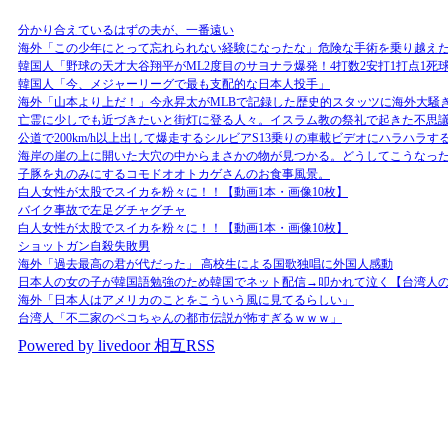
分かり合えているはずの夫が、一番遠い
海外「この少年にとって忘れられない経験になったな」危険な手術を乗り越え
韓国人「野球の天才大谷翔平がML2度目のサヨナラ爆発！4打数2安打1打点1死
韓国人「今、メジャーリーグで最も支配的な日本人投手」
海外「山本より上だ！」今永昇太がMLBで記録した歴史的スタッツに海外大騒
亡霊に少しでも近づきたいと街灯に登る人々。イスラム教の祭礼で起きた不思
公道で200km/h以上出して爆走するシルビアS13乗りの車載ビデオにハラハラす
海岸の崖の上に開いた大穴の中からまさかの物が見つかる。どうしてこうなっ
子豚を丸のみにするコモドオオトカゲさんのお食事風景。
白人女性が太股でスイカを粉々に！！【動画1本・画像10枚】
バイク事故で左足グチャグチャ
白人女性が太股でスイカを粉々に！！【動画1本・画像10枚】
ショットガン自殺失敗男
海外「過去最高の君が代だった」 高校生による国歌独唱に外国人感動
日本人の女の子が韓国語勉強のため韓国でネット配信→叩かれて泣く【台湾人
海外「日本人はアメリカのことをこういう風に見てるらしい」
台湾人「不二家のペコちゃんの都市伝説が怖すぎるｗｗｗ」
Powered by livedoor 相互RSS