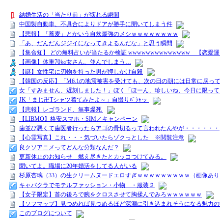
結婚生活の「当たり前」が壊れる瞬間
中国製自動車、不具合によりドアが勝手に開いてしまう件
【悲報】「蕎麦」とかいう自炊最強のメシｗｗｗｗｗｗｗｗ
「あ、だんだんジジイになってきよるんだな」と思う瞬間
【集合知】 どの無料占いが当たるか検証 wwwwwwwwwwwwww 【恋愛
【画像】体重70㎏女さん、並んでしまう…
【謎】女性宅に刃物を持った男が押しかけ自殺
【韓国の反応】「M6.1の地震被害を受けても、次の日の朝には日常に戻っ
女「すみません、遅刻しました！」ぼく「ほーん、珍しいね、今日に限っ
JK「まじ卍Tシャツ着てみたよ～」自撮りﾊﾟｼｬッ
【悲報】レゴランド、無事爆死
【LIBMO】格安スマホ・SIM／キャンペーン
歯並び悪くて歯医者行ったらアゴの骨切るって言われたんやが・・・・・・
【心霊写真】これ・・・気づいたらゾクっとした ※閲覧注意
良クソアニメってどんな分類なんだ？
更新休止のお知らせ 燃え尽きたとカッコつけてみる。
聞いてよ。職場に20年婚活をしてる人がいる
杉原杏璃（33）の生クリームヌードエロすぎｗｗｗｗｗｗｗｗｗ（画像あり
キャバクラでモテルファッション・小物 ・服装２
【女子限定】首の後ろで腕をクロスさせて胸揉んでみろｗｗｗｗｗｗ
【ソフマップ】見つめれば見つめるほど深淵に引き込まれそうになる魅力の
このブログについて