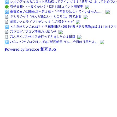
レオのアイあるスロット活動略してアイカツ！！ / 新年あけましておめでと
杏子日和･････食うかい？ / 12月31日コメント用記事
薔薇乙女の回胴生活～第１章～ / 半年音沙汰なくてすいません……
さとりのっ！ / 死んだ後にいくところは、無である
前回のスロライブ！デンッ！ / 1月収支とヒビ
ヒキ弱きりとんのぱちすろ稼働日記 / 2014年振り返り稼働part2 まけまけア
澪ブログ / ブログ移転のお知らせ
澪ぶろぐ / 九州オフ会行ってきました☆１日目
ひなのパチブログはいぱぁ / 95回転目 うん、今日は祝日だよ。
Powered by livedoor 相互RSS