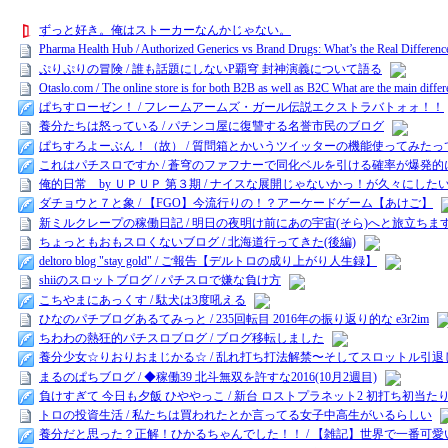
ずっと好き。俺はストーカーなんかじゃない。
Pharma Health Hub / Authorized Generics vs Brand Drugs: What’s the Real Differenc
ぷりぷりの冒険 / 誰も話題にしないP覇穹 封神演義について語る
Otaslo.com / The online store is for both B2B as well as B2C What are the main diffe
ぱちすローゼン！ / フレームアームズ・ガール伝説エクストラバトォォ！！
養分たちは怒っている / パチンコ屋に復讐する名誉市民のブログ
ぱちすろよーぶん！（故） / 質問箱とかいうツイッターの機能使ってみた
これはパチスロですか / 蒼穹のファフナーで同化ベルを引ける確率が爆発
俺的日常 by ＵＰＵＰ 第３期 / ナイスな展開じゃないかっ！が久々にした
ダチョウと７と象 / 【FGO】今流行りの！？アーケードゲーム【あけご】
新ミルクレープの稼働日記 / 明日の夜明け前にあの宇宙(そら)へと旅立ち
ちょっともおもスロくないブログ / 北海道行ってきた(後編)
deltoro blog "stay gold" / ご報告【デルトロの成り上がり人生録】
shiiのスロットブログ / パチスロで嫌な負け方
こちやまにあっくす / 駄犬は3度吼える
ひなのパチブログあるてみっと / 235回転目 2016年の振り返り的な e3r2im
ちわわの熱狂的パチスロブログ / ブログ移転しました
養分少女☆りおりおまじかる☆ / 乱れ打ち打法解禁〜そしてスロットル引
まるのぱちブログ / ◆稼働39 北斗無双を許すな2016(10月2週目)
負けすぎて 今日も夕飯 ひややっこ / 新台 ロストプラネット2 初打ち初当た
トロの投資生活 / 私たちは買われたとか言ってる女子中高生がいるらしい
養分だと思った？正解！ひかるちゃんでした！！ / 【雑記】世界で一番可