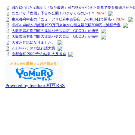
SEVEN’S TV #1638【「新台最速」司芭扶がやじきた参るで愛を爆発させた
ユニバが「次回」予告を公開！バジがくるのか！？
NEW!
東京都府中市の「ニューアサヒ府中四谷店」が8月16日で閉店へ
NEW!
iDeCo14年8か月経過1923万円来年から積立最低額5000円に減額予定
大阪市宗右衛門町の違法パチスロ店「GOOD」が摘発
大阪市宗右衛門町の違法パチスロ店「GOOD」が摘発
大変お世話になりました。
2021年パチスロ流行語大賞
京都金杯 2020 予想 結果 大反省会
Powered by livedoor 相互RSS