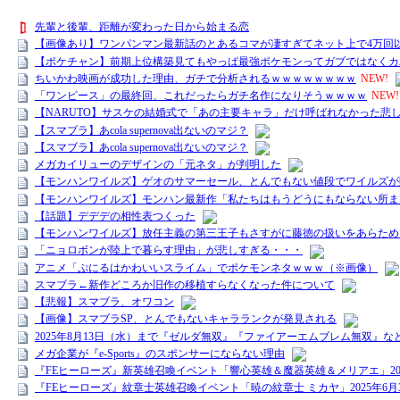
先輩と後輩、距離が変わった日から始まる恋
【画像あり】ワンパンマン最新話のとあるコマが凄すぎてネット上で4万回
【ポケチャン】前期上位構築見てもやっぱ最強ポケモンってガブではなくカ
ちいかわ映画が成功した理由、ガチで分析されるｗｗｗｗｗｗｗｗ
NEW!
「ワンピース」の最終回、これだったらガチ名作になりそうｗｗｗｗ
NEW!
【NARUTO】サスケの結婚式で「あの主要キャラ」だけ呼ばれなかった悲
【スマブラ】あcola supernova出ないのマジ？
【スマブラ】あcola supernova出ないのマジ？
メガカイリューのデザインの「元ネタ」が判明した
【モンハンワイルズ】ゲオのサマーセール、とんでもない値段でワイルズが
【モンハンワイルズ】モンハン最新作「私たちはもうどうにもならない所ま
【話題】デデデの相性表つくった
【モンハンワイルズ】放任主義の第三王子もさすがに藤徳の扱いをあらため
「ニョロボンが陸上で暮らす理由」が悲しすぎる・・・
アニメ「ぷにるはかわいいスライム」でポケモンネタｗｗｗ（※画像）
スマブラ←新作どころか旧作の移植すらなくなった件について
【悲報】スマブラ、オワコン
【画像】スマブラSP、とんでもないキャラランクが発見される
2025年8月13日（水）まで『ゼルダ無双』『ファイアーエムブレム無双』などがセール中
メガ企業が『e-Sports』のスポンサーにならない理由
『FEヒーローズ』新英雄召喚イベント「響心英雄＆魔器英雄＆メリアエ」2025年7月18
『FEヒーローズ』紋章士英雄召喚イベント「暁の紋章士 ミカヤ」2025年6月30日16時