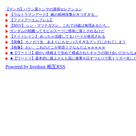
【マンガ】バラシ屋トシヤの漫画セレクション
【ウルトラマンアーク】 敵の精神攻撃がきつすぎる…
【ファイアーエムブレム】
【MSV】 シン・マツナガスレ、これで24歳は無理あるだろ…
ガンダムの戦艦ってモビルスーツに簡単に落とされるけど
【ナイトレイン】 めっちゃ活躍してるバードが発見される
【画像】 カノカリ女、あまりにもセッ○スすぎるグッズにされてしまう
【画像】 おい、これのどこが初音ミクなんだよｗｗｗｗｗ
★【ワートリ】細かい情報まで含めて構成されたキャラの掛け合いだからなぁ
★【ワートリ】基本的に最上さんも迅に後事を託すつもりで黒トリガー化し
Powered by livedoor 相互RSS