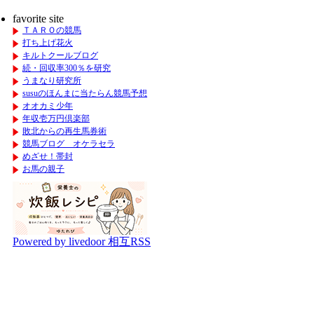
favorite site
ＴＡＲＯの競馬
打ち上げ花火
キルトクールブログ
続・回収率300％を研究
うまなり研究所
susuのほんまに当たらん競馬予想
オオカミ少年
年収壱万円倶楽部
敗北からの再生馬券術
競馬ブログ オケラセラ
めざせ！帯封
お馬の親子
Powered by livedoor 相互RSS