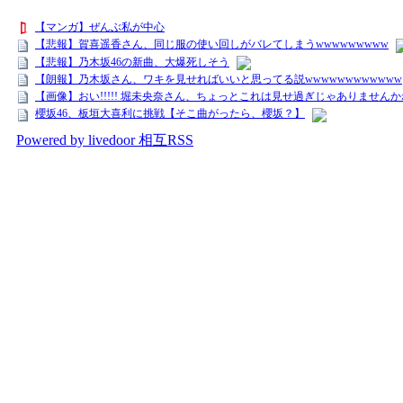
【マンガ】ぜんぶ私が中心
【悲報】賀喜遥香さん、同じ服の使い回しがバレてしまうwwwwwwwww
【悲報】乃木坂46の新曲、大爆死しそう
【朗報】乃木坂さん、ワキを見せればいいと思ってる説wwwwwwwwwwww
【画像】おい!!!!! 堀未央奈さん、ちょっとこれは見せ過ぎじゃありませんかね
櫻坂46、板垣大喜利に挑戦【そこ曲がったら、櫻坂？】
Powered by livedoor 相互RSS