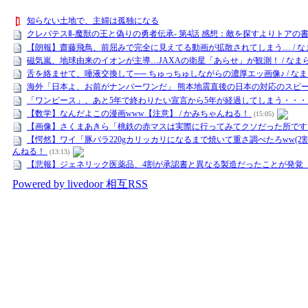
知らない土地で、主婦は孤独になる
クレバテスⅡ-魔獣の王と偽りの勇者伝承- 第4話 感想：敵を探すよりトアの書
【朗報】齋藤飛鳥、前屈みで完全に見えてる動画が拡散されてしまう… / なま
磁気嵐、地球由来のイオンが主導…JAXAの衛星「あらせ」が観測！ / なまら
舌を絡ませて、唾液交換して── ちゅっちゅしながらの濃厚エッ画像♪ / なま
海外「日本よ、お前がナンバーワンだ」 熊本地震直後の日本の対応のスピードに
「ワンピース」、あと5年で終わりたい宣言から5年が経過してしまう・・・ 
【数学】なんだよこの漫画www【注意】 / かみちゃんねる！
(15:05)
【画像】さくまあきら「桃鉄の赤マスは実際に行ってみてクソだった所です」
【愕然】ワイ「豚バラ220gカリッカリになるまで焼いて重さ調べたろww(2
んねる！
(13:13)
【悲報】ジェネリック医薬品、4割が承認書と異なる製造だったことが発覚「
Powered by livedoor 相互RSS