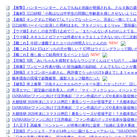
【衝撃】ハンターハンター、とんでもねえ伏線が発掘される。クルタ族の虐
【逸材】江口紗耶「小島はなは中学生の同期に年齢差を感じさせないように
【速報】キングダムで初めて｢ん？｣ってなったシーン、完全に一致してし
江口紗耶バーイベに出演した岡村ほまれ、ヲタイジりしまくりww「普段厳
【ウマ娘】わたしの全力受け止めて♡ ←「またへんないきものがふえてる
【ウマ娘】ネオユニとゼファーは作者がキャラエミュできないせいで二次創
【艦これ】今回ソ連艦てまたユーロの仲間入りしとんのか
NEW!
【艦これ】E4とE5はどっちの方が難しい？ E5甲はウイニングランって聞い
【艦これ】推し旅って結局何するイベントなの
NEW!
【悲報】X民「みいちゃんを規制するならウシジマくんはどうなの？」→論
【画像】ワンピース作者が描いた担当編集の似顔絵、とんでもないことが書
【朗報】ドラゴンボール超さん、再評価でうっかりGTを越えてしまうｗｗ
橋本環奈の現場で盗難被害、撮影スタッフ騒然だった
【健気】井上春華「川名さんにカエルのクッキーを渡したかったけど、話し
宮澤エマに「国宝級の浴衣美人」の声！「マイ・フィクション」イベントで
JANBARIがファンに向けて注意喚起「ファン作成のグッズや名刺を販促
大都技研 2026年末にスマスロ押忍！番長シリーズが登場予定！？大都本気
JANBARIがファンに向けて注意喚起「ファン作成のグッズや名刺を販促
大都技研 2026年末にスマスロ押忍！番長シリーズが登場予定！？大都本気
JANBARIがファンに向けて注意喚起「ファン作成のグッズや名刺を販促
【八王子】高級車「ベントレー」が停車の車列に追突 7台絡む玉突き事故
【芸能】アンジェラ・アキが14年ぶりに届けるニューアルバム『SHADOW