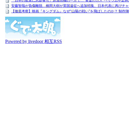
「日本の産業に悪影響も」原油危機の一方で…“黄金のガス”ヘリウム不足懸
安藤智哉が負傷離脱…橋岡大樹が英国遠征へ追加招集、日本代表に再びチャ
【徹底考察】映画『キングダム』なぜ“山陽の戦い”を飛ばしたのか？ 制作
Powered by livedoor 相互RSS