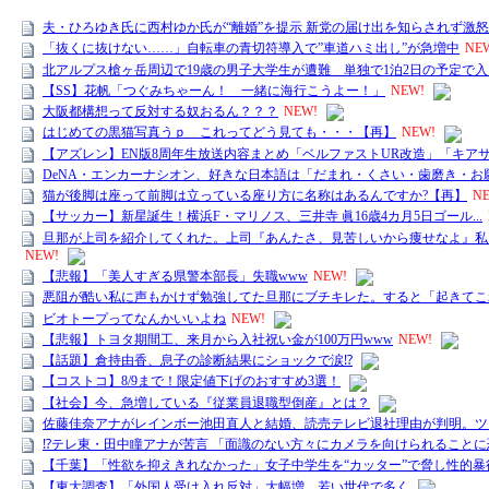
夫・ひろゆき氏に西村ゆか氏が“離婚”を提示 新党の届け出を知らされず激
「抜くに抜けない……」自転車の青切符導入で”車道ハミ出し”が急増中
NE
北アルプス槍ヶ岳周辺で19歳の男子大学生が遭難 単独で1泊2日の予定で
【SS】花帆「つぐみちゃーん！ 一緒に海行こうよー！」
NEW!
大阪都構想って反対する奴おるん？？？
NEW!
はじめての黒猫写真うｐ これってどう見ても・・・【再】
NEW!
【アズレン】EN版8周年生放送内容まとめ「ベルファストUR改造」「キア
DeNA・エンカーナシオン、好きな日本語は「だまれ・くさい・歯磨き・お
猫が後脚は座って前脚は立っている座り方に名称はあるんですか?【再】
N
【サッカー】新星誕生！横浜F・マリノス、三井寺 眞16歳4カ月5日ゴール...
旦那が上司を紹介してくれた。上司『あんたさ、見苦しいから痩せなよ』私
NEW!
【悲報】「美人すぎる県警本部長」失職www
NEW!
悪阻が酷い私に声もかけず勉強してた旦那にブチキレた。すると「起きてこ
ビオトープってなんかいいよね
NEW!
【悲報】トヨタ期間工、来月から入社祝い金が100万円www
NEW!
【話題】倉持由香、息子の診断結果にショックで涙⁉
【コストコ】8/9まで！限定値下げのおすすめ3選！
【社会】今、急増している『従業員退職型倒産』とは？
佐藤佳奈アナがレインボー池田直人と結婚、読売テレビ退社理由が判明。ツ
⁉️テレ東・田中瞳アナが苦言 「面識のない方々にカメラを向けられることに恐
【千葉】「性欲を抑えきれなかった」女子中学生を“カッター”で脅し性的暴
【東大調査】「外国人受け入れ反対」大幅増 若い世代で多く