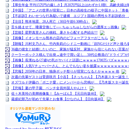
【厚生年金 平均15万円の厳しさ】月20万円以上はわずか1.8割、高齢夫婦は毎
【中国】「アニメの世界が現実に」日本の高校生の様子に中国ネット「青春
【不起訴】わいせつな行為疑いで逮捕 エジプト国籍の男性を不起訴処分 
【注目】熊本地震、28人死亡（30日午前6:30時点）
舌を絡ませて、唾液交換して── ちゅっちゅしながらの濃厚エッ画像♪
【芸能】星野真里さんの挑戦、暑さを心配する声続出!!!
【画像】イオンモール熊本の店内のビフォーアフターがこちら
【朗報】川村文乃さん、竹内朱莉のシドニー動画に「顔NGだけど声と後ろ
36歳の彼女と結婚したいのに、家族が猛反対。家族から信じられない言葉が
クーラーボックス積んで出発→途中で買い足し…50代公務員の“ドライブ”が
【画像】長濱ねる(27歳)の乳がヤバイと話題にｗｗｗｗ1700万バズｗｗｗｗ
【画像】人気Vチューバーさん、とんでもない姿を披露ｗｗｗｗｗｗｗｗｗｗ
【悲報】2050年の日本、独身ボッチ祭りが現実になるとかｗｗｗｗ 他
次週の先輩ゲストは菅原咲月【小吉】【さっちゃん】【乃木坂スター誕生！S
オズワルド伊藤の「ポニテ愛」にメンバーから悲鳴が…【乃木坂スター誕生！
【悲報】夏の甲子園、ベンチ全員外国人やんけ！
佐々木美玲の美脚画像集！【みーぱん】【元日向坂46】
蔵盛妃那乃が初めて先輩とお食事【ひなのん】【日向坂46】