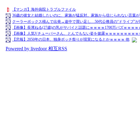
【マンガ】海外病院トラブルファイル
36歳の彼女と結婚したいのに、家族が猛反対。家族から信じられない言葉が
クーラーボックス積んで出発→途中で買い足し…50代公務員の“ドライブ”が
【画像】長濱ねる(27歳)の乳がヤバイと話題にｗｗｗｗ1700万バズｗｗｗｗ
【画像】人気Vチューバーさん、とんでもない姿を披露ｗｗｗｗｗｗｗｗｗｗ
【悲報】2050年の日本、独身ボッチ祭りが現実になるとかｗｗｗｗ 他
Powered by livedoor 相互RSS