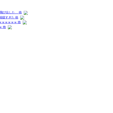
飛び出した… 他
地獄すぎた 他
ｗｗｗｗｗｗ 他
 他