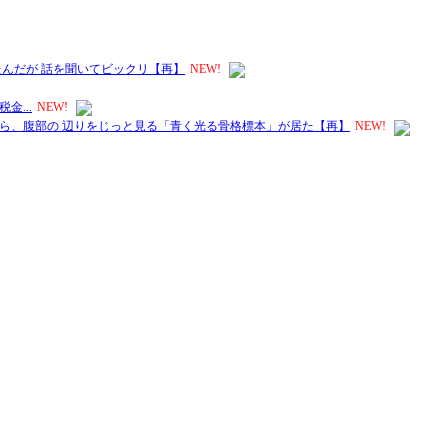
んだが 話を聞いてビックリ【再】
NEW!
...
NEW!
ら、腹部の 辺りをじっと見る「青く光る骨格標本」が居た【再】
NEW!