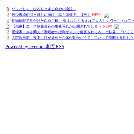
ゾッとして、ほろりとする奇妙な物語。
只今来週の引っ越しに向け、黒も準備中。【再】
NEW!
動物病院で見かけた白ぬこ様。 タオルにくるまれて大人しく抱っこされてた
【画像】エース伊藤百花の生腋写真が公開されてしまう
NEW!
愛煙家・岸谷蘭丸「喫煙者の権利がマジで侵害されてる」と私見 「いくら税金
入院数日前、夜中に目が覚めたら体が動かなくて、目だけで周囲を見回した
Powered by livedoor 相互RSS