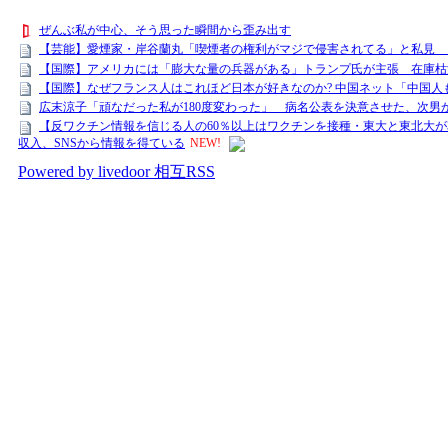
ぜんぶ私が中心、そう思った瞬間から歪み出す
【芸能】愛煙家・岸谷蘭丸「喫煙者の権利がマジで侵害されてる」と私見 
【国際】アメリカには「膨大な量の兵器がある」トランプ氏が主張 在庫枯
【国際】なぜフランス人はこれほど日本が好きなのか? 中国ネット「中国人
広末涼子「頑なだった私が180度変わった」 病名公表を決意させた、次男
【反ワクチン情報を信じる人の60％以上はワクチンを接種・東大と東北大が
収入、SNSから情報を得ている
NEW!
Powered by livedoor 相互RSS