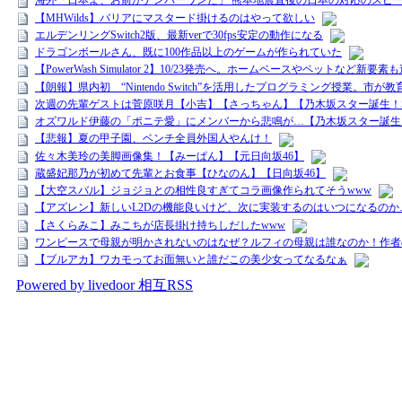
海外「日本よ、お前がナンバーワンだ」 熊本地震直後の日本の対応のスピ
【MHWilds】バリアにマスタード掛けるのはやって欲しい
エルデンリングSwitch2版、最新verで30fps安定の動作になる
ドラゴンボールさん、既に100作品以上のゲームが作られていた
【PowerWash Simulator 2】10/23発売へ。ホームベースやペットな
【朗報】県内初 “Nintendo Switch”を活用したプログラミング授業。市が
次週の先輩ゲストは菅原咲月【小吉】【さっちゃん】【乃木坂スター誕生！S
オズワルド伊藤の「ポニテ愛」にメンバーから悲鳴が…【乃木坂スター誕生！
【悲報】夏の甲子園、ベンチ全員外国人やんけ！
佐々木美玲の美脚画像集！【みーぱん】【元日向坂46】
蔵盛妃那乃が初めて先輩とお食事【ひなのん】【日向坂46】
【大空スバル】ジョジョとの相性良すぎてコラ画像作られてそうwww
【アズレン】新しいL2Dの機能良いけど、次に実装するのはいつになるのか
【さくらみこ】みこちが店長掛け持ちしだしたwww
ワンピースで母親が明かされないのはなぜ？ルフィの母親は誰なのか！作者
【ブルアカ】ワカモってお面無いと誰だこの美少女ってなるなぁ
Powered by livedoor 相互RSS