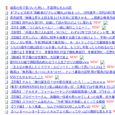
成長の先で気づいた想い、不器用な大人の恋
👴"テレビ大好き"高齢者の｢テレビ離れ｣が始まった…10代後半～20代の約7
高市総理「物価上昇を上回る賃上げを日本に定着させる」 →国家公務員月給3.
【悲報】田中みな実(39)、妊娠して顔が別人のように変わる
NEW!
【SS】花帆「つぐみちゃーん！ 一緒に海行こうよー！」
NEW!
【急増】「外国人受け入れ反対」56.3％に わずか2年で20.7ポイント増
【芸能】大竹しのぶ「絶対に戦争を放棄する国であり続けよう」 平和への思..
ダレノガレ明美、午前3時起床で被災地へ 4t・2tトラックなど大量物資を
うちの1歳半の猫は段ボールを食いちぎる。もう少し年取ったらやめるかな？
【通行止】常磐道 下り 常磐富岡IC付近で横転事故💥 常磐富岡IC～広野
【動画】甲子園の女性審判、大誤審で炎上
NEW!
新NISA33歳で満額埋め終わるワイ人生アガリの模様www
NEW!
「主人公が敗北したトラウマ・エピソード」と聞いて思いつくのは？
NEW!
職員は「無意識にタバコに火をつけた」という趣旨の説明 県が緊急の記者会
SNSでもやもやしたこと
NEW!
【悲報】ナルト「娘の誕生日？せや影分身送ったろ！」←これｗｗｗ
NEW!
[東京] 令和8年8月8日 8が3つ並ぶ縁起の良い日・江東区では午後1時までに
【競馬】「デカすぎ」フォーエバーヤングが函館競馬場へ入厩 573キロ 
【悲報】プロゲーマーさん、加藤純一信者を怒らせてしまった結果、好き嫌い5
【悲報】スマホゲーム会社さん、”サ終”相次ぎ倒産しまくってる模様
NEW!
【ウマ娘】「もう来週」 なんで今回のLOHこんな早いの
NEW!
【ハンターハンター】ゴンとキルアより低いってやっぱり微妙な気もする
N