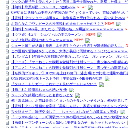
マックの招待券を使おうとしたら店員に番号を聞かれた。激怒した僕は「ど
【朗報】邪悪球団ドジャース、7連敗www
NEW!
GW初日に見知らぬ中型犬が玄関の側でうずくまっていた。首輪の跡がつい
【悲報】ダウンタウン浜田さん、差別発言と受け取られる一言で炎上www
お前らなんでワンピースの漫画読むの止めちゃったの？？？
NEW!
【朗報】Vtuber界、新たなる『弱男の姫』が爆誕ｗｗｗｗｗｗｗｗｗｗｗ
N
【ウマ娘】4コマ「シュヴァルの本気ラーメン」
NEW!
ジブリ無双の最強のキャラｗｗｗｗｗｗ
NEW!
シュート選手が結婚を発表、ネモ選手とウメハラ選手が婚姻届の証人に。
N
この漫画で源義経を知った奴、大体が義経に同情するようになるｗｗｗｗｗ
【ガンダム】1年戦争の連邦軍の開発力→ガンダム、ガンキャノン、ガンタ
【アニメ】『ヤニねこ』の喫煙や覚醒剤の注射シーン、青少年への影響をめ
【アニメ】『ヤニねこ』の喫煙や覚醒剤の注射シーン、青少年への影響をめ
【名探偵プリキュア】1QのIP売上は15億円 過去3期との比較と通期95億
ONE PIECE実写化キャスト予想！平野紫耀×今田美桜が話題
『クロノ・トリガー』これすごく良いゲームじゃない？
【艦これ】時津風ちゃんの誘い方 他
ジャンプで綺麗に終わった名作ないよな
俺「海原雄山。お前は最高にうまいものを食いたいそうだな。俺が用意して
【悲報】グルメ漫画の金字塔『美味しんぼ』、家庭で真似できるレシピがな
舌を絡ませて、唾液交換して── ちゅっちゅしながらの濃厚エッ画像♪
「ドラマを感じる…」町田駅のバス停の屋根に落ちているものが“物騒すぎる
【画像】セブンティーンの人気No. 1モデル女の子、めちゃくちゃかわいい