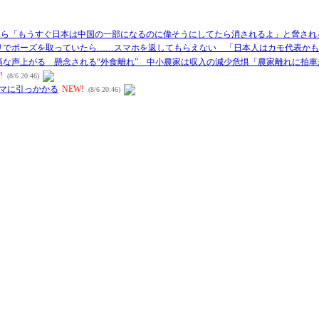
ら「もうすぐ日本は中国の一部になるのに偉そうにしてたら消されるよ」と脅される⇒
でポーズを取っていたら……スマホを返してもらえない 「日本人はカモ代表かも
な声上がる 懸念される“外食離れ” 中小農家は収入の減少危惧「農家離れに拍車
!
(8/6 20:46)
マに引っかかる
NEW!
(8/6 20:46)