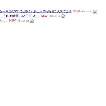
 中国のSNSで拡散され炎上⇒ 寺がなぜか火災で全焼
NEW!
(8/6 20:46)
」「私は6時間で3万円払った」
NEW!
(8/6 20:46)
が…」
NEW!
(8/6 20:46)