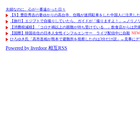
夫婦なのに、心が一番遠かった日々
【X】豊臣秀吉の妻ゆかりの高台寺、住職が迷惑駐車をした中国人に注意した
【旅行】エジプトで自撮りしていたら、ガイドが「撮りますよ！」→ノリノリ
【消費税減税】「コロナ禍以上の困難が待ち受けている…」飲食店からは悲痛
【国際】韓国在住の日本人女性インフルエンサー ライブ配信中に自殺
NEW
ひろゆき氏「高市首相が熊本で避難所を視察したのは3分だけ説」←見事にデ
Powered by livedoor 相互RSS