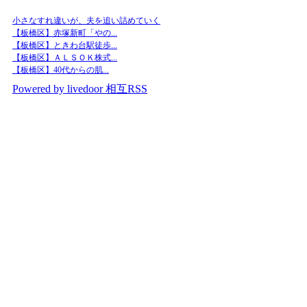
小さなすれ違いが、夫を追い詰めていく
【板橋区】赤塚新町「やの...
【板橋区】ときわ台駅徒歩...
【板橋区】ＡＬＳＯＫ株式...
【板橋区】40代からの肌...
Powered by livedoor 相互RSS