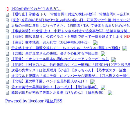
1420gの娘がくれた“生きる力”。
【通行止】常磐道 下り 常磐富岡IC付近で横転事故💥 常磐富岡IC～広野
[東京] 令和8年8月8日 8が3つ並ぶ縁起の良い日・江東区では午後1時までに
近所の公園に運動しに行ってきた。 1時間ほど動いて身体も温まり始めた
【事故渋滞】中央道 上り 中野トンネル付近で追突事故💥 追越車線規制 大月I
【悲報】関広見祭り、公式イラストを無断で使って一線を越えてしまう
NE
【注目】熊本地震、28人死亡（30日午前6:30時点）
舌を絡ませて、唾液交換して── ちゅっちゅしながらの濃厚エッ画像♪
【芸能】星野真里さんの挑戦、暑さを心配する声続出!!!
【画像】イオンモール熊本の店内のビフォーアフターがこちら
【朗報】川村文乃さん、竹内朱莉のシドニー動画に「顔NGだけど声と後ろ
次週の先輩ゲストは菅原咲月【小吉】【さっちゃん】【乃木坂スター誕生！S
オズワルド伊藤の「ポニテ愛」にメンバーから悲鳴が…【乃木坂スター誕生！
【悲報】夏の甲子園、ベンチ全員外国人やんけ！
佐々木美玲の美脚画像集！【みーぱん】【元日向坂46】
蔵盛妃那乃が初めて先輩とお食事【ひなのん】【日向坂46】
Powered by livedoor 相互RSS