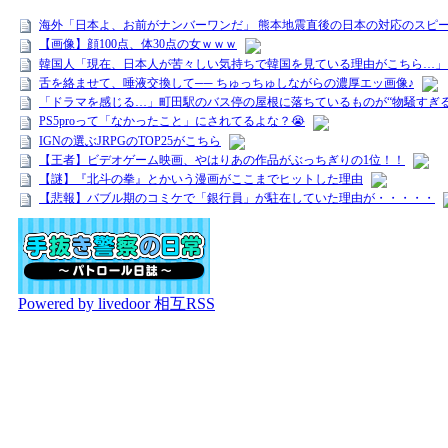
海外「日本よ、お前がナンバーワンだ」 熊本地震直後の日本の対応のスピ
【画像】顔100点、体30点の女ｗｗｗ
韓国人「現在、日本人が苦々しい気持ちで韓国を見ている理由がこちら…」→
舌を絡ませて、唾液交換して── ちゅっちゅしながらの濃厚エッ画像♪
「ドラマを感じる…」町田駅のバス停の屋根に落ちているものが“物騒すぎる
PS5proって「なかったこと」にされてるよな？😭
IGNの選ぶJRPGのTOP25がこちら
【王者】ビデオゲーム映画、やはりあの作品がぶっちぎりの1位！！
【謎】『北斗の拳』とかいう漫画がここまでヒットした理由
【悲報】バブル期のコミケで「銀行員」が駐在していた理由が・・・・・
Powered by livedoor 相互RSS