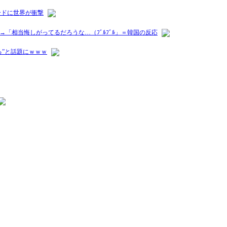
ードに世界が衝撃
「相当悔しがってるだろうな…（ﾌﾞﾙﾌﾞﾙ」＝韓国の反応
”と話題にｗｗｗ