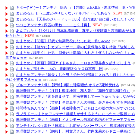
キター(ﾟ∀ﾟ)ー！アンテナ - 総合 - / 【芸能】元EXILE・黒木啓
まとめるZ / もう二度とやりたくないアルバイトってある？
NEW!
(8/7 13:0
まとめるZ / 【天幕のジャードゥーガル】1話で酷い目に遭いました！っ
つべこアンテナ / 四匹の黒ね・・・こ？【再】
NEW!
(8/7 13:00)
あんてぃな / 【ﾌｧﾝｻﾏﾘｨ】熊本地震報道 真実より視聴率と高市叩
せられた」
NEW!
(8/7 12:18)
おまとめ / 【悲報】17歳で無期懲役になった奴、怖いwww
(8/7 10:37)
おまとめ / 【確かに】カズレーザー、車の任意保険を巡り持論「強制し
おまとめ / 鍵失くした男「45分だけ部屋に入れろ！何もしないから！
者で草ｗｗｗ
(8/7 10:29)
おまとめ / 【動画】韓国アイドルさん、エロさが限界点を超えてしまう
(8
おまとめ / 邦キチ、 あの「新劇場版☆ケロロ軍曹」回
(8/7 10:29)
おまとめアンテナ / 鍵失くした男「45分だけ部屋に入れろ！何もしな
全に不審者で草ｗｗｗ
(8/7 10:19)
ブルーアンテナ | all / 【野球】8回に球場騒然 オリが3死球受ける
(8/7 04:23)
無理難題アンテナ / 【注目】熊本地震、28人死亡（30日午前6:30時点）
(7/
無理難題アンテナ / 舌を絡ませて、唾液交換して── ちゅっちゅしながら
無理難題アンテナ / 【芸能】星野真里さんの挑戦、暑さを心配する声続出!!
時間待ちあんてな / 【画像】発達障害の子どもはこの絵の意味がすぐに
ラブラドールまとめアンテナ / 超能力が使えるようになったので限界まで
無理難題アンテナ / 【画像】イオンモール熊本の店内のビフォーアフタ
アンテナバンク / 海外「日本よ、お前がナンバーワンだ」 熊本地震直
無理難題アンテナ / 【朗報】川村文乃さん、竹内朱莉のシドニー動画に