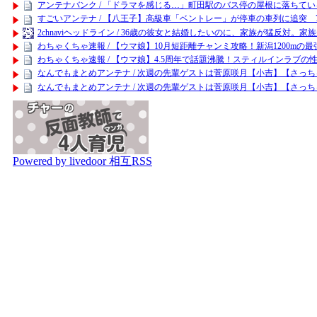
アンテナバンク / 「ドラマを感じる…」町田駅のバス停の屋根に落ちてい
すごいアンテナ / 【八王子】高級車「ベントレー」が停車の車列に追突
2chnaviヘッドライン / 36歳の彼女と結婚したいのに、家族が猛反対。
わちゃくちゃ速報 / 【ウマ娘】10月短距離チャンミ攻略！新潟1200m
わちゃくちゃ速報 / 【ウマ娘】4.5周年で話題沸騰！スティルインラブの
なんでもまとめアンテナ / 次週の先輩ゲストは菅原咲月【小吉】【さっち
なんでもまとめアンテナ / 次週の先輩ゲストは菅原咲月【小吉】【さっち
Powered by livedoor 相互RSS