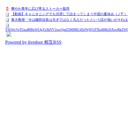
爽やか青年に忍び寄るストーカー疑惑
【動画】キャニオニングでも渋滞して詰まってしまう中国の夏休み（ノ∇`）
東大教授「今は織田信長は天才ではなく凡人だったという説が強いがそれは
Y0LWsVeTLkzdRBxWLIgTz3hNV2owQmZ2MHRLSEtJWjFOZTkzM0k2bXpvRkZW
Powered by livedoor 相互RSS