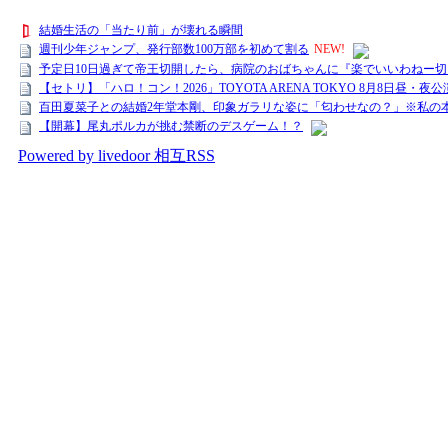
結婚生活の「当たり前」が壊れる瞬間
週刊少年ジャンプ、発行部数100万部を初めて割る
NEW!
予定日10日過ぎて帝王切開したら、病院のおばちゃんに『楽でいいわねー
【セトリ】「ハロ！コン！2026」TOYOTA ARENA TOKYO 8月8日昼・
百田夏菜子との結婚2年堂本剛、印象ガラリな姿に「匂わせなの？」※私の
【開幕】尾丸ポルカが挑む禁断のデスゲーム！？
Powered by livedoor 相互RSS