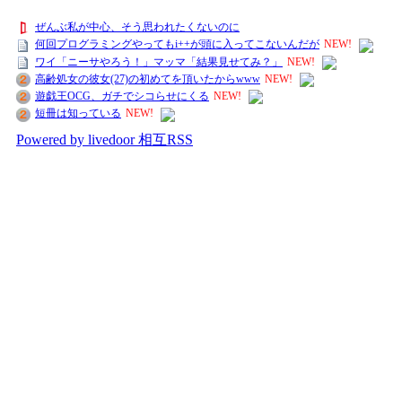
ぜんぶ私が中心、そう思われたくないのに
何回プログラミングやってもi++が頭に入ってこないんだが
NEW!
ワイ「ニーサやろう！」マッマ「結果見せてみ？」
NEW!
高齢処女の彼女(27)の初めてを頂いたからwww
NEW!
遊戯王OCG、ガチでシコらせにくる
NEW!
短冊は知っている
NEW!
Powered by livedoor 相互RSS